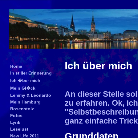
Ich über mich
Home
In stiller Erinnerung
Ich �ber mich
Mein Gl�ck
An dieser Stelle s
Lemmy & Leonardo
zu erfahren. Ok, ic
Mein Hamburg
Rosenstolz
"Selbstbeschreibun
Fotos
ganz einfache Tric
Lyrik
Leselust
Grunddaten
New Life 2011