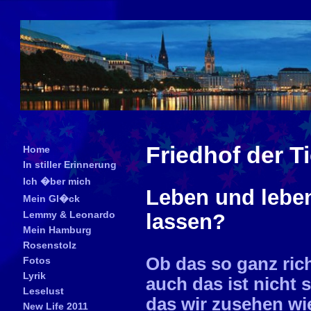
Friedhof der T
Home
In stiller Erinnerung
Ich �ber mich
Leben und leben
Mein Gl�ck
Lemmy & Leonardo
lassen?
Mein Hamburg
Rosenstolz
Ob das so ganz rich
Fotos
Lyrik
auch das ist nicht 
Leselust
das wir zusehen w
New Life 2011